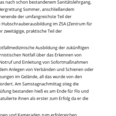
das nach schon bestandenem Sanitätslehrgang,
 Bergrettung Sommer, anschließendem
henende der umfangreichste Teil der
ie Hubschrauberausbildung im ZSA (Zentrum für
r zweitägige, praktische Teil der
otfallmedizinische Ausbildung der zukünftigen
rnistischen Notfall über das Erkennen von
Notruf und Einleitung von Sofortmaßnahmen
, dem Anlegen von Verbänden und Schienen oder
Übungen im Gelände, all das wurde von den
fordert. Am Samstagnachmittag stieg die
üfung bestanden hieß es am Ende für Flo und
tulierte ihnen als erster zum Erfolg da er die
nnen und Kameraden zum erfolgreichen