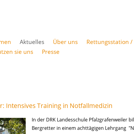
n
mmen
Aktuelles
Über uns
Rettungsstation /
ngen
tzen sie uns
Presse
Intensives Training in Notfallmedizin
In der DRK Landesschule Pfalzgrafenweiler 
Bergretter
in einem achttägigen Lehrgang "N