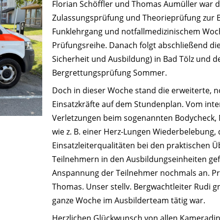
Florian Schöffler und Thomas Aumüller war 
Zulassungsprüfung und Theorieprüfung zur
Funklehrgang und notfallmedizinischem Woc
Prüfungsreihe. Danach
folgt abschließend d
Sicherheit und Ausbildung) in Bad Tölz und de
Bergrettungsprüfung Sommer.
Doch in dieser Woche stand die erweiterte, n
Einsatzkräfte auf dem Stundenplan. Vom inte
Verletzungen beim sogenannten Bodycheck, 
wie z. B. einer Herz-Lungen Wiederbelebung
Einsatzleiterqualitäten bei den praktischen 
Teilnehmern in den Ausbildungseinheiten ge
Anspannung der Teilnehmer nochmals an. Pr
Thomas. Unser stellv. Bergwachtleiter Rudi gra
ganze Woche im Ausbilderteam tätig war.
Herzlichen Glückwunsch von allen Kameradi